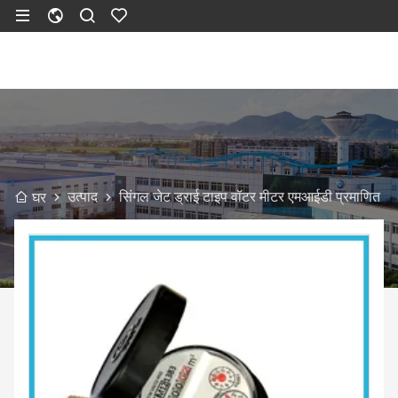
उत्पाद
सिंगल जेट ड्राई टाइप वॉटर मीटर एमआईडी प्रमाणित
घर