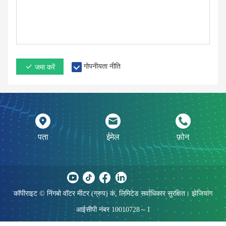
गोपनीयता नीति
जमा करें
पता
ईमेल
फ़ोन
कॉपीराइट © निंगबो वॉटर मीटर (ग्रुप) कं, लिमिटेड सर्वाधिकार सुरक्षित। झेजियांग
आईसीपी नंबर 10010728～1