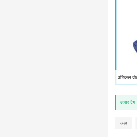
वर्टिकल व
उत्पाद टैग
खड़ा