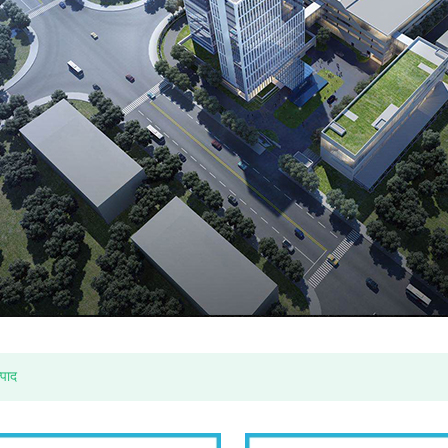
टन जल मीटर
आर्थिक बहु जेट सूखी प्रकार पानी मीटर (ITRON मॉडल)
्पाद