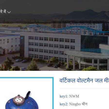
े में
वर्टिकल वोल्टमैन जल मी
key1:
NWM
key2:
Ningbo चीन