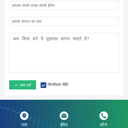
गोपनीयता नीति
जमा करें
पता
ईमेल
फ़ोन