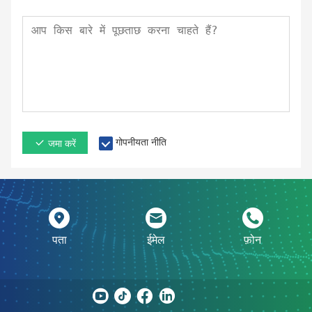
गोपनीयता नीति
जमा करें
पता
ईमेल
फ़ोन