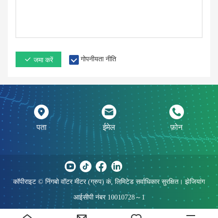
गोपनीयता नीति
जमा करें
पता
ईमेल
फ़ोन
कॉपीराइट © निंगबो वॉटर मीटर (ग्रुप) कं, लिमिटेड सर्वाधिकार सुरक्षित। झेजियांग
आईसीपी नंबर 10010728～1