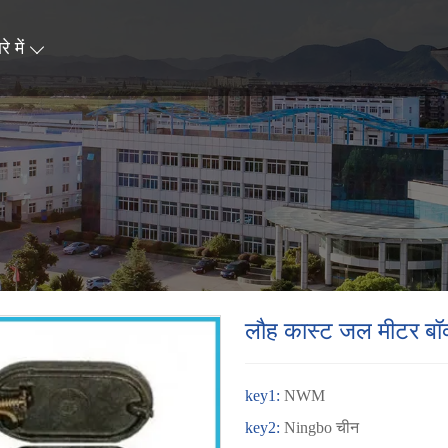
े में
लौह कास्ट जल मीटर बॉ
key1:
NWM
key2:
Ningbo चीन