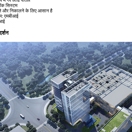
प में गैर लीड पीतल
ॉक सिस्टम
ने और निकालने के लिए आसान है
म: एमबीआई
ीआई
दर्शन