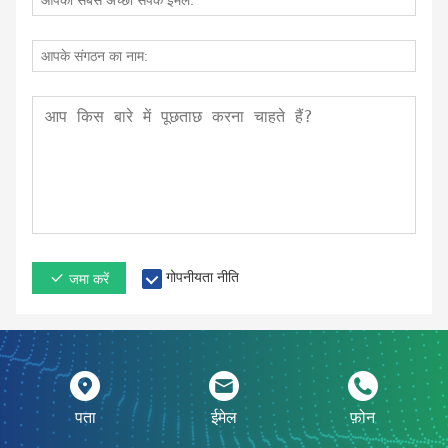
गोपनीयता नीति
जमा करें
पता
ईमेल
फ़ोन